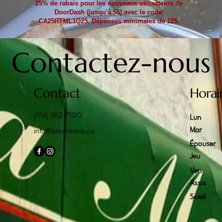
25% de rabais pour les nouveaux utilisateurs de
DoorDash (jusqu'à 5$) avec le code:
CA25RTML1Q25. Dépenses minimales de 12$.
Contactez-nous
Contact
Horai
(514) 382-7100
Lun
Mar
info@lamolisana.ca
Épouser
Jeu
Ven
Assis
Soleil