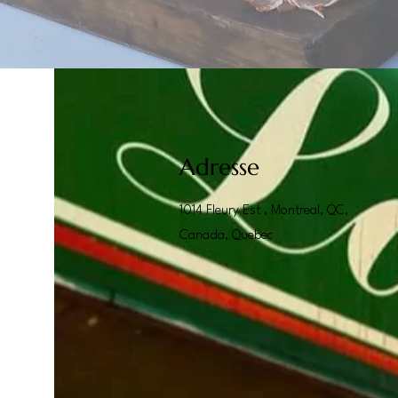
Adresse
1014 Fleury Est , Montreal, QC,
Canada, Quebec