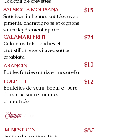
Cocktail de crevettes
SALSICCIA MOLISANA
$15
Saucisses italiennes sautées avec
piments, champignons et oignons
sauce légèrement épicée
CALAMARI FRITI
$24
Calamars frits, tendres et
croustillants servi avec sauce
arrabiata
$10
ARANCINI
Boules farcies au riz et mozarella
POLPETTE
$12
Boulettes de veau, boeuf et porc
dans une sauce tomates
aromatisée
Soupes
Zuppe
MINESTRONE
$8.5
Soupe de légumes frais