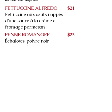
FETTUCCINE ALFREDO
$21
Fettuccine aux œufs nappés
d’une sauce à la crème et
fromage parmesan
PENNE ROMANOFF
$23
Échalotes, poivre noir
concassé, flambées à la
vodka et réduit de crème et
sauce tomate
Nos produits sont de qualité
ingrédients tels que : huile d’olive
extra vierge, crème 35% et tomates
pelées italiennes
SPAGHETTI CARBONARA
$23
Pancetta œufs & parmesan