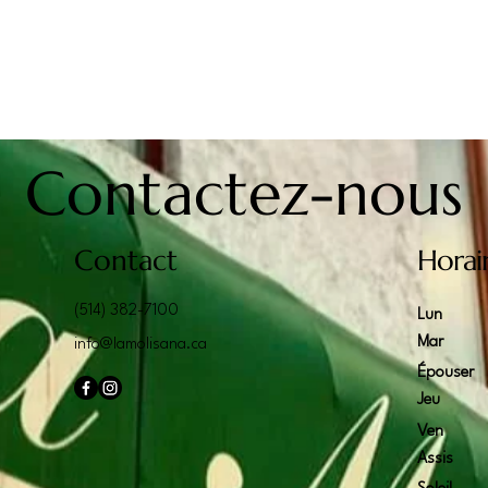
Contactez-nous
Contact
Horai
(514) 382-7100
Lun
Mar
info@lamolisana.ca
Épouser
Jeu
Ven
Assis