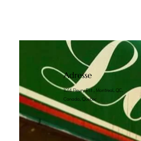
Adresse
1014 Fleury Est , Montreal, QC,
Canada, Quebec